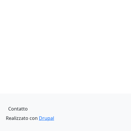
Piè di pagina
Contatto
Realizzato con
Drupal