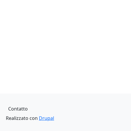
Piè di pagina
Contatto
Realizzato con
Drupal