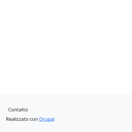
Piè di pagina
Contatto
Realizzato con
Drupal