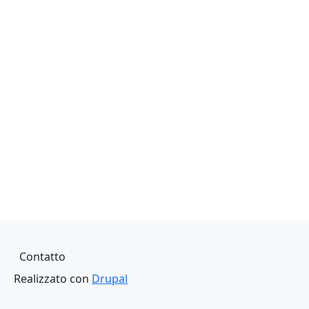
Piè di pagina
Contatto
Realizzato con
Drupal