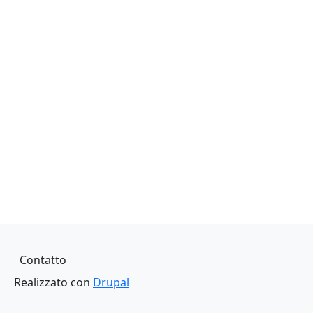
Piè di pagina
Contatto
Realizzato con
Drupal