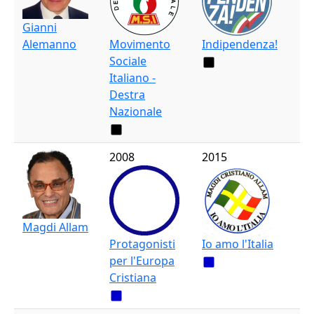
Gianni
Alemanno
Movimento
Indipendenza!
Sociale
Italiano -
Destra
Nazionale
2008
2015
Magdi Allam
Protagonisti
Io amo l'Italia
per l'Europa
Cristiana