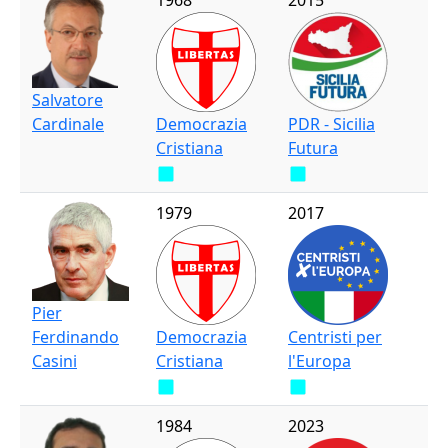
1968
2015
Salvatore
Cardinale
Democrazia
PDR - Sicilia
Cristiana
Futura
1979
2017
Pier
Ferdinando
Democrazia
Centristi per
Casini
Cristiana
l'Europa
1984
2023