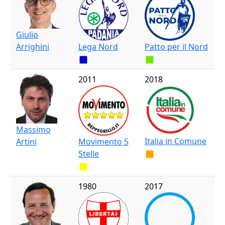
Giulio
Arrighini
Lega Nord
Patto per il Nord
2011
2018
Massimo
Italia in Comune
Artini
Movimento 5
Stelle
1980
2017