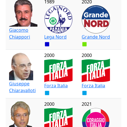
1989
2020
Giacomo
Chiappori
Lega Nord
Grande Nord
2000
2000
Giuseppe
Forza Italia
Forza Italia
Chiaravalloti
2000
2021