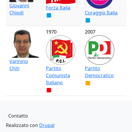
Giovanni
Forza Italia
Chiodi
Coraggio Italia
1970
2007
Vannino
Chiti
Partito
Partito
Comunista
Democratico
Italiano
Carica altri
Piè di pagina
Contatto
Realizzato con
Drupal