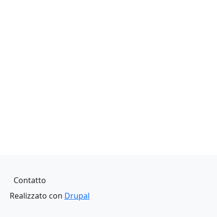
Piè di pagina
Contatto
Realizzato con
Drupal