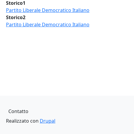
Storico1
Partito Liberale Democratico Italiano
Storico2
Partito Liberale Democratico Italiano
Piè di pagina
Contatto
Realizzato con
Drupal