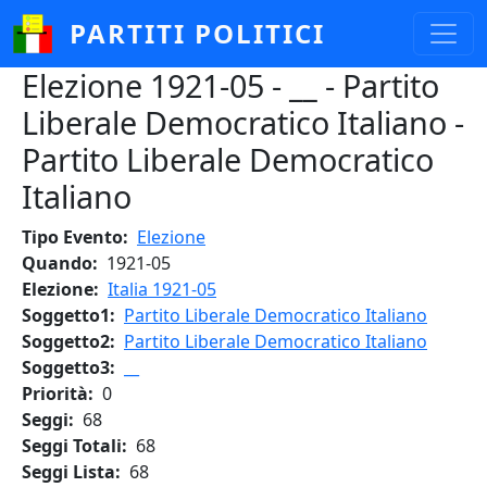
Salta al contenuto principale
PARTITI POLITICI
Elezione 1921-05 - __ - Partito
Liberale Democratico Italiano -
Partito Liberale Democratico
Italiano
Tipo Evento
Elezione
Quando
1921-05
Elezione
Italia 1921-05
Soggetto1
Partito Liberale Democratico Italiano
Soggetto2
Partito Liberale Democratico Italiano
Soggetto3
__
Priorità
0
Seggi
68
Seggi Totali
68
Seggi Lista
68