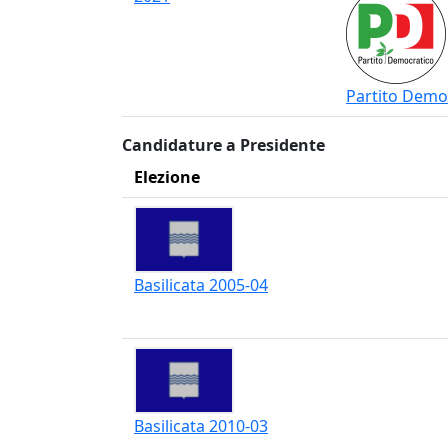
Partito Demo
Candidature a Presidente
Elezione
Basilicata 2005-04
Basilicata 2010-03