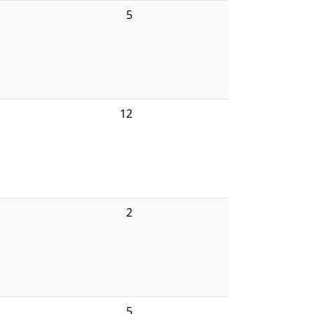
5
12
2
5