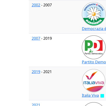
2002
- 2007
Democrazia è 
2007
- 2019
Partito Demo
2019
- 2021
Italia Viva
2021