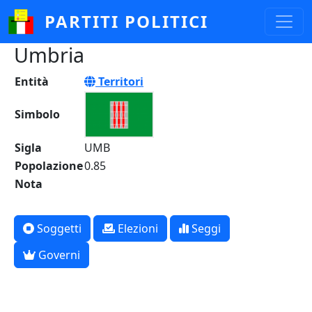
Salta al contenuto principale
PARTITI POLITICI
Umbria
Entità
Territori
Simbolo
Sigla
UMB
Popolazione
0.85
Nota
Soggetti
Elezioni
Seggi
Governi