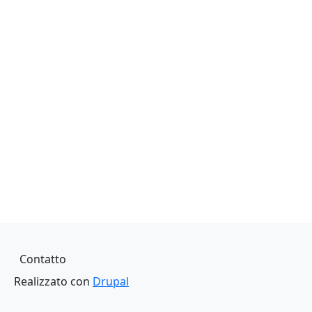
Piè di pagina
Contatto
Realizzato con
Drupal