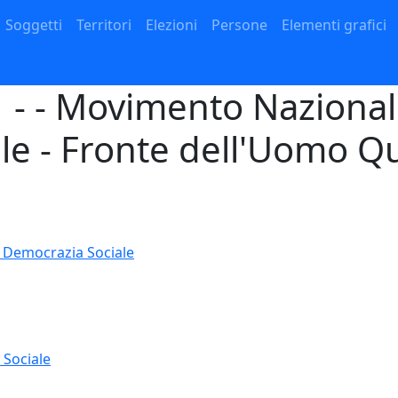
Navigazione principale
Soggetti
Territori
Elezioni
Persone
Elementi grafici
 - - Movimento Nazionali
le - Fronte dell'Uomo 
 Democrazia Sociale
 Sociale