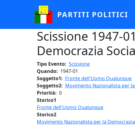
Salta al contenuto principale
PARTITI POLITICI
Scissione 1947-01
Democrazia Socia
Tipo Evento
Scissione
Quando
1947-01
Soggetto1
Fronte dell'Uomo Qualunque
Soggetto2
Movimento Nazionalista per la
Priorità
0
Storico1
Fronte dell'Uomo Qualunque
Storico2
Movimento Nazionalista per la Democrazia