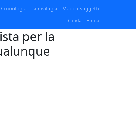
Cronologia
Genealogia
Mappa Soggetti
Guida
Entra
sta per la
Qualunque