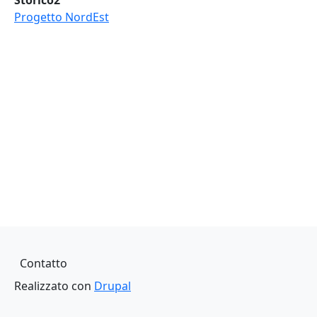
Storico2
Progetto NordEst
Piè di pagina
Contatto
Realizzato con
Drupal