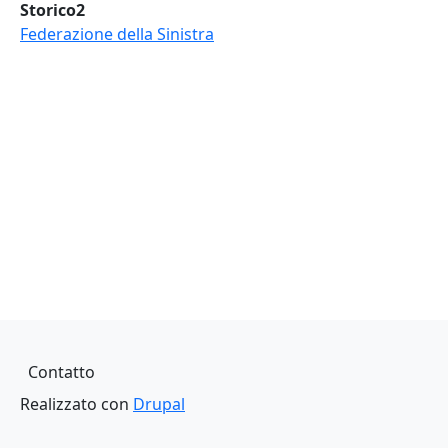
Storico2
Federazione della Sinistra
Piè di pagina
Contatto
Realizzato con
Drupal