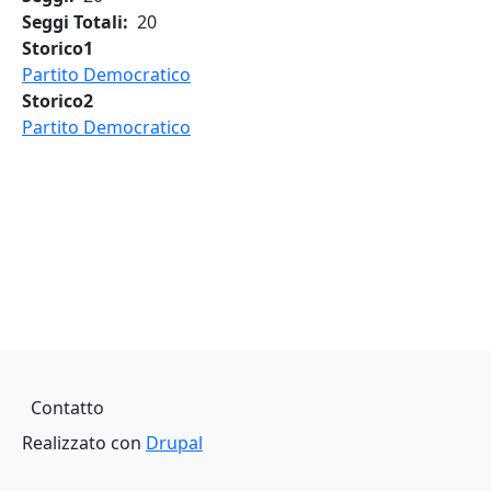
Seggi Totali
20
Storico1
Partito Democratico
Storico2
Partito Democratico
Piè di pagina
Contatto
Realizzato con
Drupal