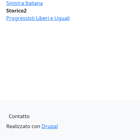
Sinistra Italiana
Storico2
Progressisti Liberi e Uguali
Piè di pagina
Contatto
Realizzato con
Drupal