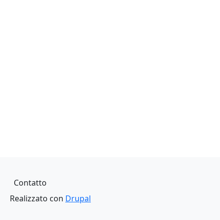
Piè di pagina
Contatto
Realizzato con
Drupal