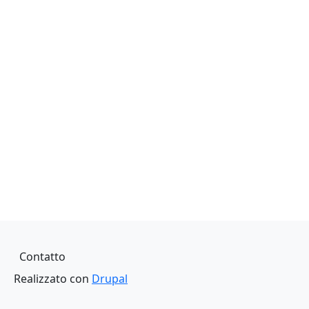
Piè di pagina
Contatto
Realizzato con
Drupal