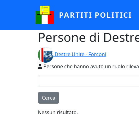
Salta al contenuto principale
PARTITI POLITICI
Persone di Destre
Destre Unite - Forconi
Persone che hanno avuto un ruolo rilevan
Nessun risultato.