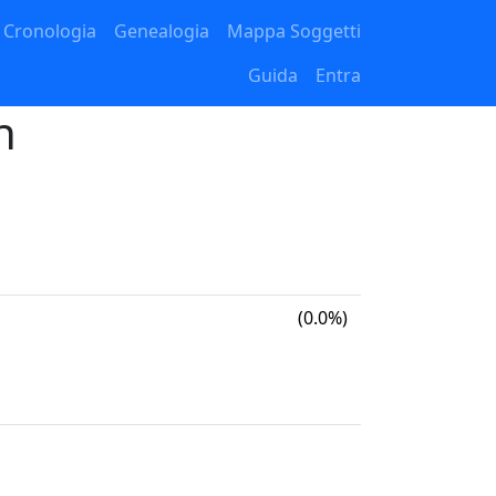
Cronologia
Genealogia
Mappa Soggetti
Guida
Entra
h
(0.0%)