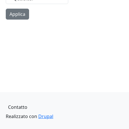
Piè di pagina
Contatto
Realizzato con
Drupal