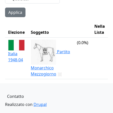
Nella
Elezione
Soggetto
Lista
(0.0%)
Partito
Italia
1948-04
Monarchico
Mezzogiorno
Piè di pagina
Contatto
Realizzato con
Drupal