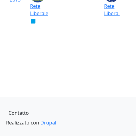
Rete
Rete
Liberale
Liberal
Piè di pagina
Contatto
Realizzato con
Drupal