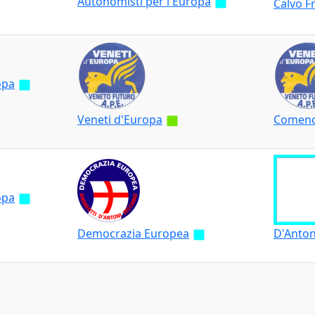
Autonomisti per l'Europa
Calvo F
opa
Veneti d'Europa
Comenci
opa
Democrazia Europea
D'Antoni