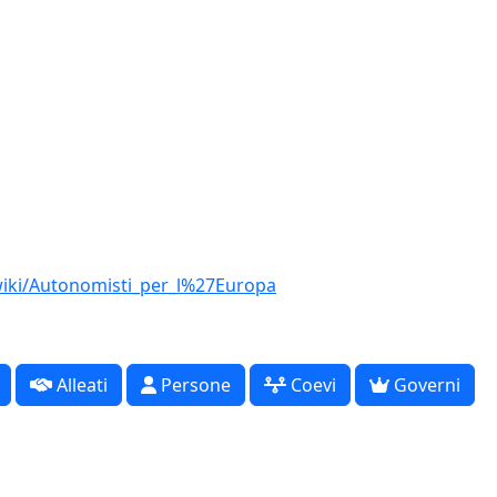
/wiki/Autonomisti_per_l%27Europa
Alleati
Persone
Coevi
Governi