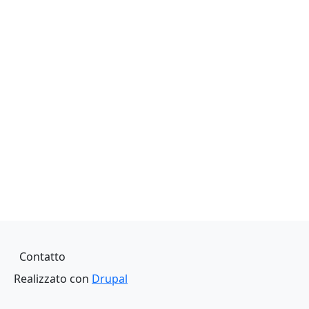
Piè di pagina
Contatto
Realizzato con
Drupal