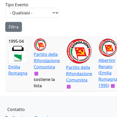
Tipo Evento
1995-04
Partito della
Albertini
Rifondazione
Renato
Emilia
Comunista
Partito della
(Emilia
Romagna
Rifondazione
Romagn
sostiene la
Comunista
1995)
lista
Piè di pagina
Contatto