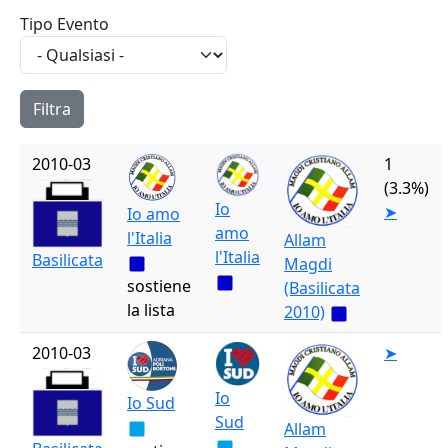
Tipo Evento
2010-03
1
(3.3%)
Io
➤
Io amo
amo
l'Italia
Allam
l'Italia
Basilicata
Magdi
sostiene
(Basilicata
la lista
2010)
2010-03
➤
Io
Io Sud
Sud
Allam