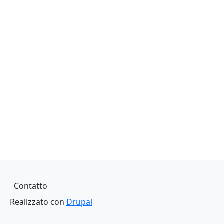
Piè di pagina
Contatto
Realizzato con
Drupal