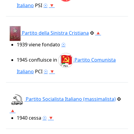
Italiano
PSI
☉
🔻
Partito della Sinistra Cristiana
✠
🔺
1939
viene fondato
☉
1945
confluisce in
Partito Comunista
Italiano
PCI
☉
🔻
Partito Socialista Italiano (massimalista)
✠
🔺
1940
cessa
☉
🔻