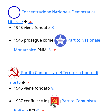
Concentrazione Nazionale Democratica
Liberale
✠
🔺
1945
viene fondato
☉
1946
prosegue come
Partito Nazionale
Monarchico
PNM
☉
🔻
Partito Comunista del Territorio Libero di
Trieste
✠
🔺
1945
viene fondato
☉
1957
confluisce in
Partito Comunista
Italiano
PCI
☉
🔻