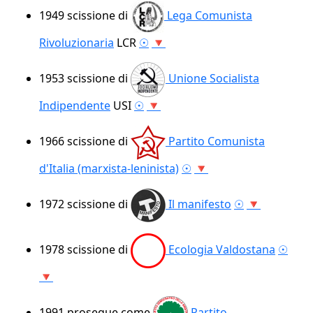
1949
scissione di
Lega Comunista
Rivoluzionaria
LCR
☉
🔻
1953
scissione di
Unione Socialista
Indipendente
USI
☉
🔻
1966
scissione di
Partito Comunista
d'Italia (marxista-leninista)
☉
🔻
1972
scissione di
Il manifesto
☉
🔻
1978
scissione di
Ecologia Valdostana
☉
🔻
1991
prosegue come
Partito