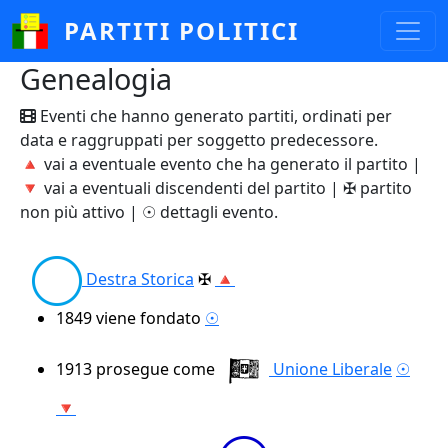
Salta al contenuto principale
PARTITI POLITICI
Genealogia
Eventi che hanno generato partiti, ordinati per
data e raggruppati per soggetto predecessore.
🔺 vai a eventuale evento che ha generato il partito |
🔻 vai a eventuali discendenti del partito | ✠ partito
non più attivo | ☉ dettagli evento.
Destra Storica
✠
🔺
1849
viene fondato
☉
1913
prosegue come
Unione Liberale
☉
🔻