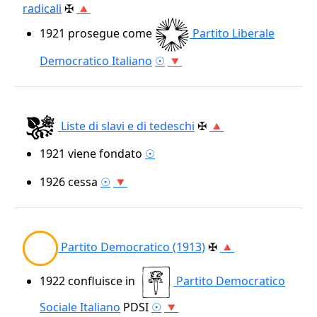
radicali
✠
🔺
1921
prosegue come
Partito Liberale
Democratico Italiano
☉
🔻
Liste di slavi e di tedeschi
✠
🔺
1921
viene fondato
☉
1926
cessa
☉
🔻
Partito Democratico (1913)
✠
🔺
1922
confluisce in
Partito Democratico
Sociale Italiano
PDSI
☉
🔻