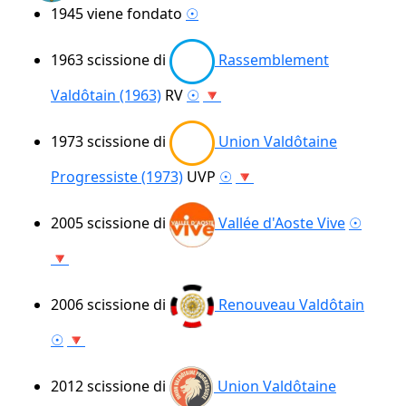
1945
viene fondato
☉
1963
scissione di
Rassemblement
Valdôtain (1963)
RV
☉
🔻
1973
scissione di
Union Valdôtaine
Progressiste (1973)
UVP
☉
🔻
2005
scissione di
Vallée d'Aoste Vive
☉
🔻
2006
scissione di
Renouveau Valdôtain
☉
🔻
2012
scissione di
Union Valdôtaine