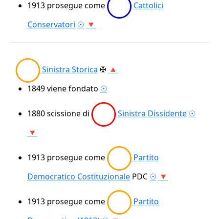
1913
prosegue come
Cattolici
Conservatori
☉
🔻
Sinistra Storica
✠
🔺
1849
viene fondato
☉
1880
scissione di
Sinistra Dissidente
☉
🔻
1913
prosegue come
Partito
Democratico Costituzionale
PDC
☉
🔻
1913
prosegue come
Partito