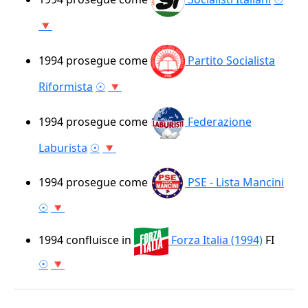
🔻
1994
prosegue come
Partito Socialista
Riformista
☉
🔻
1994
prosegue come
Federazione
Laburista
☉
🔻
1994
prosegue come
PSE - Lista Mancini
☉
🔻
1994
confluisce in
Forza Italia (1994)
FI
☉
🔻