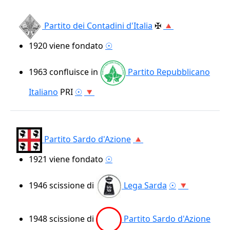
Partito dei Contadini d'Italia
✠
🔺
1920
viene fondato
☉
1963
confluisce in
Partito Repubblicano
Italiano
PRI
☉
🔻
Partito Sardo d'Azione
🔺
1921
viene fondato
☉
1946
scissione di
Lega Sarda
☉
🔻
1948
scissione di
Partito Sardo d'Azione