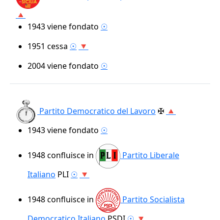
🔺
1943
viene fondato
☉
1951
cessa
☉
🔻
2004
viene fondato
☉
Partito Democratico del Lavoro
✠
🔺
1943
viene fondato
☉
1948
confluisce in
Partito Liberale
Italiano
PLI
☉
🔻
1948
confluisce in
Partito Socialista
Democratico Italiano
PSDI
☉
🔻