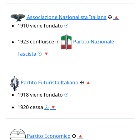
Associazione Nazionalista Italiana
✠
🔺
1910
viene fondato
☉
1923
confluisce in
Partito Nazionale
Fascista
☉
🔻
Partito Futurista Italiano
✠
🔺
1918
viene fondato
☉
1920
cessa
☉
🔻
Partito Economico
✠
🔺