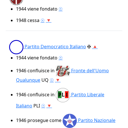
1944
viene fondato
☉
1948
cessa
☉
🔻
Partito Democratico Italiano
✠
🔺
1944
viene fondato
☉
1946
confluisce in
Fronte dell'Uomo
Qualunque
UQ
☉
🔻
1946
confluisce in
Partito Liberale
Italiano
PLI
☉
🔻
1946
prosegue come
Partito Nazionale