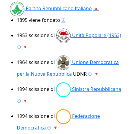
Partito Repubblicano Italiano
🔺
1895
viene fondato
☉
1953
scissione di
Unità Popolare (1953)
☉
🔻
1964
scissione di
Unione Democratica
per la Nuova Repubblica
UDNR
☉
🔻
1994
scissione di
Sinistra Repubblicana
☉
🔻
1994
scissione di
Federazione
Democratica
☉
🔻