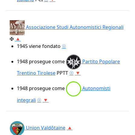
Associazione Studi Autonomistici Regionali
✠
🔺
1945
viene fondato
☉
1948
prosegue come
Partito Popolare
Trentino Tirolese
PPTT
☉
🔻
1948
prosegue come
Autonomisti
integrali
☉
🔻
Union Valdôtaine
🔺