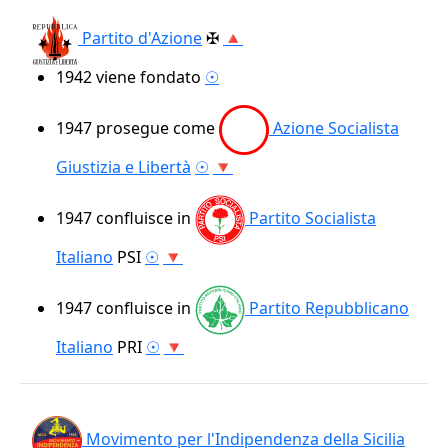
Partito d'Azione
✠
🔺
1942
viene fondato
☉
1947
prosegue come
Azione Socialista
Giustizia e Libertà
☉
🔻
1947
confluisce in
Partito Socialista
Italiano
PSI
☉
🔻
1947
confluisce in
Partito Repubblicano
Italiano
PRI
☉
🔻
Movimento per l'Indipendenza della Sicilia