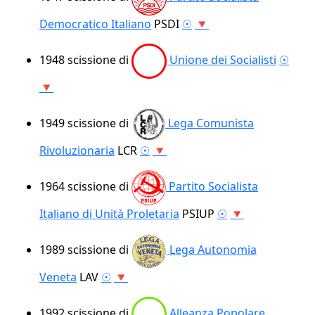
Democratico Italiano
PSDI
☉
🔻
1948
scissione di
Unione dei Socialisti
☉
🔻
1949
scissione di
Lega Comunista
Rivoluzionaria
LCR
☉
🔻
1964
scissione di
Partito Socialista
Italiano di Unità Proletaria
PSIUP
☉
🔻
1989
scissione di
Lega Autonomia
Veneta
LAV
☉
🔻
1992
scissione di
Alleanza Popolare