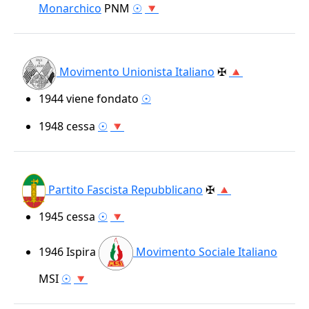
Monarchico
PNM
☉
🔻
Movimento Unionista Italiano
✠
🔺
1944
viene fondato
☉
1948
cessa
☉
🔻
Partito Fascista Repubblicano
✠
🔺
1945
cessa
☉
🔻
1946
Ispira
Movimento Sociale Italiano
MSI
☉
🔻