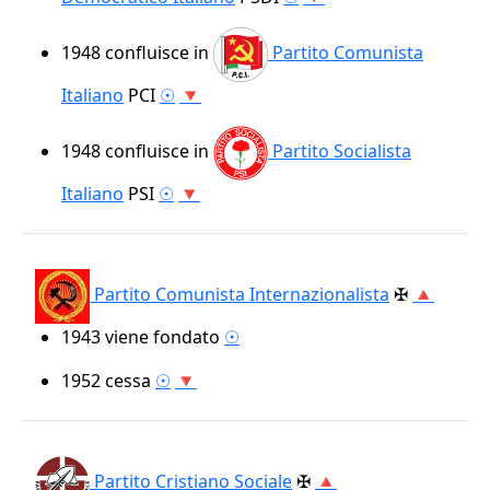
1948
confluisce in
Partito Comunista
Italiano
PCI
☉
🔻
1948
confluisce in
Partito Socialista
Italiano
PSI
☉
🔻
Partito Comunista Internazionalista
✠
🔺
1943
viene fondato
☉
1952
cessa
☉
🔻
Partito Cristiano Sociale
✠
🔺