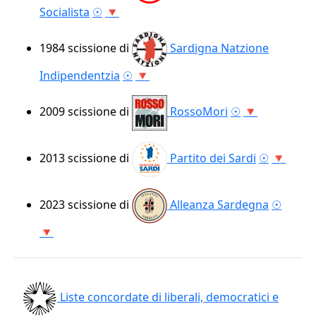
Socialista
☉
🔻
1984
scissione di
Sardigna Natzione
Indipendentzia
☉
🔻
2009
scissione di
RossoMori
☉
🔻
2013
scissione di
Partito dei Sardi
☉
🔻
2023
scissione di
Alleanza Sardegna
☉
🔻
Liste concordate di liberali, democratici e