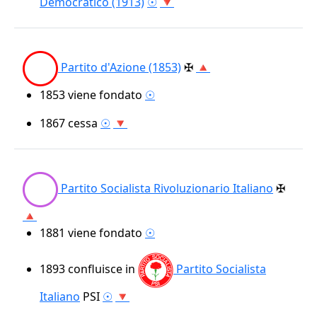
Democratico (1913)
☉
🔻
Partito d'Azione (1853)
✠
🔺
1853
viene fondato
☉
1867
cessa
☉
🔻
Partito Socialista Rivoluzionario Italiano
✠
🔺
1881
viene fondato
☉
1893
confluisce in
Partito Socialista
Italiano
PSI
☉
🔻