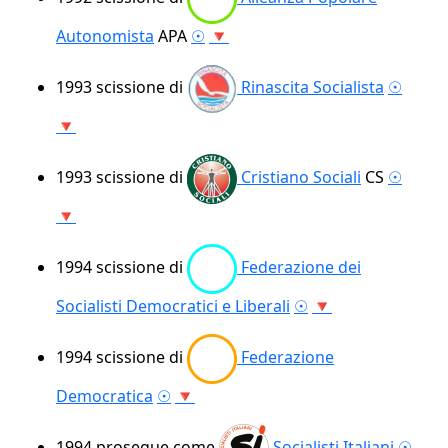
Autonomista
APA
☉
🔻
1993
scissione di
Rinascita Socialista
☉
🔻
1993
scissione di
Cristiano Sociali
CS
☉
🔻
1994
scissione di
Federazione dei
Socialisti Democratici e Liberali
☉
🔻
1994
scissione di
Federazione
Democratica
☉
🔻
1994
prosegue come
Socialisti Italiani
☉