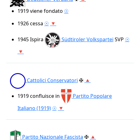
1919
viene fondato
☉
1926
cessa
☉
🔻
1945
Ispira
Südtiroler Volkspartei
SVP
☉
🔻
Cattolici Conservatori
✠
🔺
1919
confluisce in
Partito Popolare
Italiano (1919)
☉
🔻
Partito Nazionale Fascista
✠
🔺