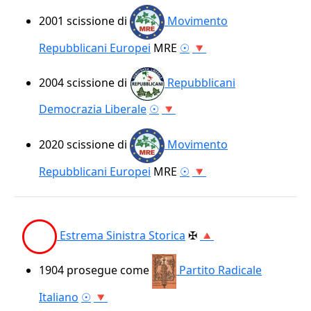
2001
scissione di
Movimento
Repubblicani Europei
MRE
☉
🔻
2004
scissione di
Repubblicani
Democrazia Liberale
☉
🔻
2020
scissione di
Movimento
Repubblicani Europei
MRE
☉
🔻
Estrema Sinistra Storica
✠
🔺
1904
prosegue come
Partito Radicale
Italiano
☉
🔻