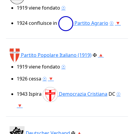
1919
viene fondato
☉
1924
confluisce in
Partito Agrario
☉
🔻
Partito Popolare Italiano (1919)
✠
🔺
1919
viene fondato
☉
1926
cessa
☉
🔻
1943
Ispira
Democrazia Cristiana
DC
☉
🔻
Deutscher Verband
✠
🔺