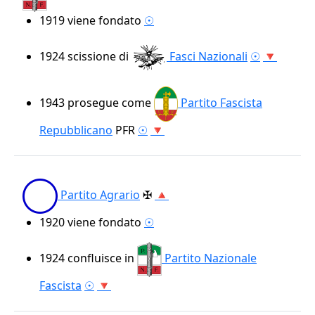
1919
viene fondato
☉
1924
scissione di
Fasci Nazionali
☉
🔻
1943
prosegue come
Partito Fascista
Repubblicano
PFR
☉
🔻
Partito Agrario
✠
🔺
1920
viene fondato
☉
1924
confluisce in
Partito Nazionale
Fascista
☉
🔻