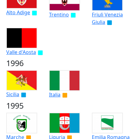
Alto Adige
Trentino
Friuli Venezia
Giulia
Valle d'Aosta
1996
Sicilia
Italia
1995
Marche
Liguria
Emilia Romagna