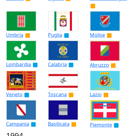
Umbria
Puglia
Molise
Lombardia
Calabria
Abruzzo
Veneto
Toscana
Lazio
Campania
Basilicata
Piemonte
1994