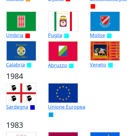
Umbria
Puglia
Molise
Calabria
Veneto
Abruzzo
1984
Sardegna
Unione Europea
1983