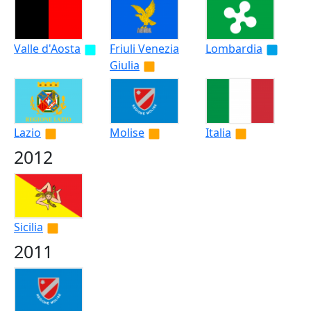
Valle d'Aosta
Friuli Venezia
Lombardia
Giulia
Lazio
Molise
Italia
2012
Sicilia
2011