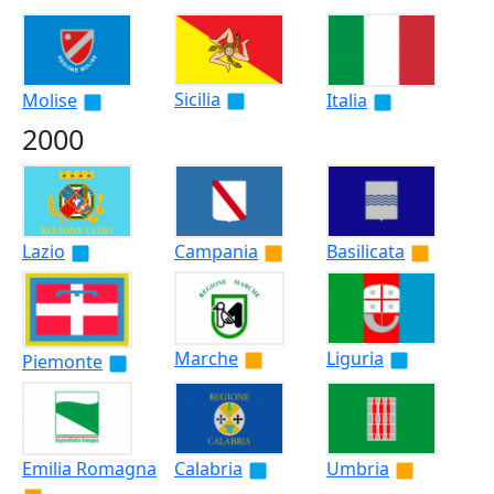
Sicilia
Molise
Italia
2000
Lazio
Campania
Basilicata
Marche
Liguria
Piemonte
Emilia Romagna
Calabria
Umbria