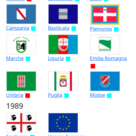
Campania
Basilicata
Piemonte
Marche
Liguria
Emilia Romagna
Umbria
Puglia
Molise
1989