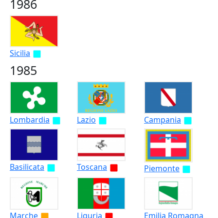
1986
Sicilia
1985
Lombardia
Lazio
Campania
Basilicata
Toscana
Piemonte
Marche
Liguria
Emilia Romagna