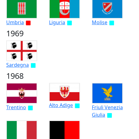
Umbria
Liguria
Molise
1969
Sardegna
1968
Alto Adige
Trentino
Friuli Venezia
Giulia