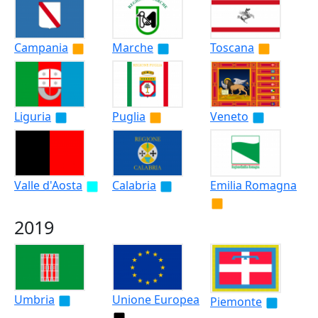
Campania
Marche
Toscana
Liguria
Puglia
Veneto
Valle d'Aosta
Calabria
Emilia Romagna
2019
Umbria
Unione Europea
Piemonte