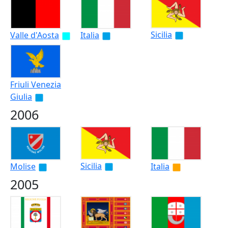
Sicilia
Valle d'Aosta
Italia
Friuli Venezia
Giulia
2006
Sicilia
Molise
Italia
2005