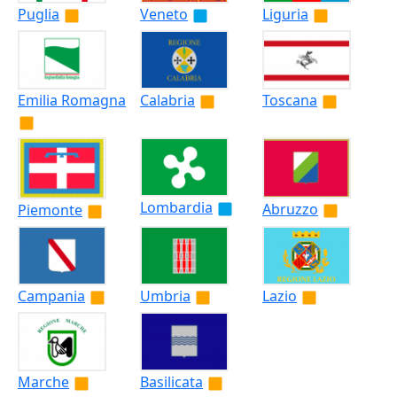
Puglia
Veneto
Liguria
Emilia Romagna
Calabria
Toscana
Lombardia
Abruzzo
Piemonte
Campania
Umbria
Lazio
Marche
Basilicata