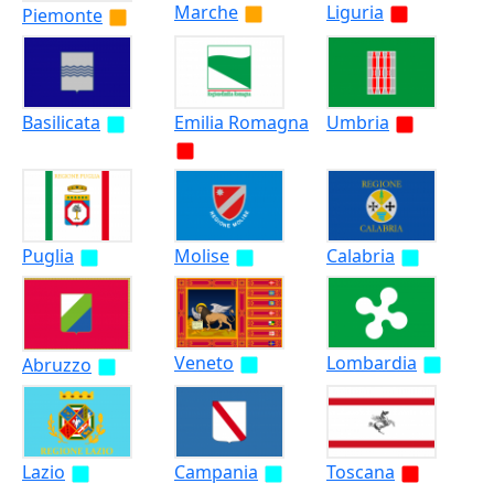
Marche
Liguria
Piemonte
Basilicata
Emilia Romagna
Umbria
Puglia
Molise
Calabria
Veneto
Lombardia
Abruzzo
Lazio
Campania
Toscana