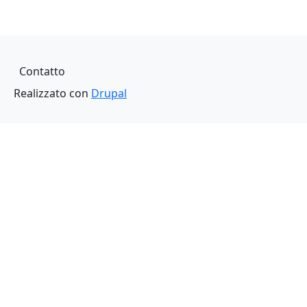
Piè di pagina
Contatto
Realizzato con
Drupal