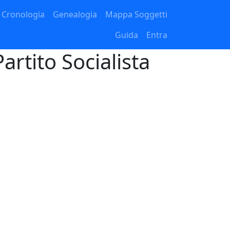
Cronologia
Genealogia
Mappa Soggetti
Guida
Entra
artito Socialista