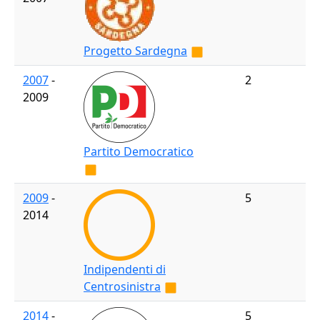
Progetto Sardegna
2007
-
2
2009
Partito Democratico
2009
-
5
2014
Indipendenti di
Centrosinistra
2014
-
5