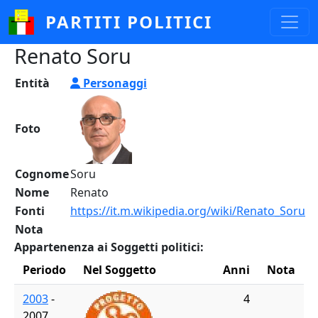
Salta al contenuto principale
PARTITI POLITICI
Renato Soru
Entità
Personaggi
Foto
Cognome
Soru
Nome
Renato
Fonti
https://it.m.wikipedia.org/wiki/Renato_Soru
Nota
Appartenenza ai Soggetti politici:
Periodo
Nel Soggetto
Anni
Nota
2003
-
4
2007