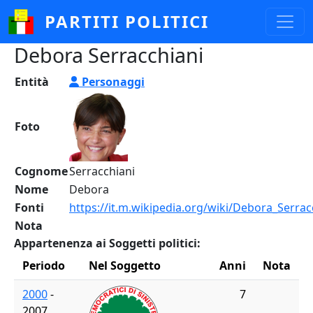
Salta al contenuto principale
PARTITI POLITICI
Debora Serracchiani
Entità
Personaggi
Foto
Cognome
Serracchiani
Nome
Debora
Fonti
https://it.m.wikipedia.org/wiki/Debora_Serrac
Nota
Appartenenza ai Soggetti politici:
Periodo
Nel Soggetto
Anni
Nota
2000
-
7
2007