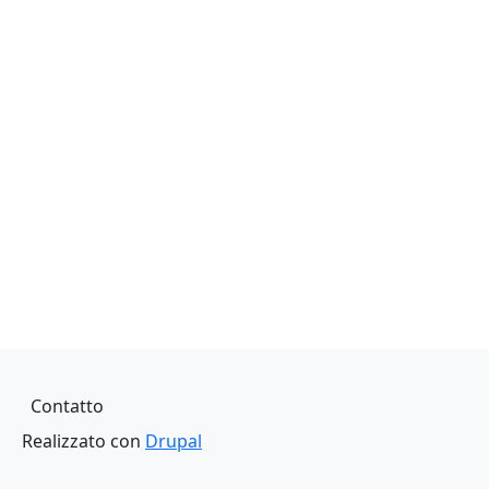
Piè di pagina
Contatto
Realizzato con
Drupal