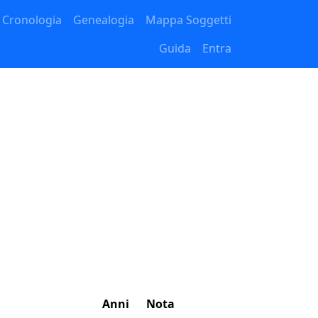
Cronologia
Genealogia
Mappa Soggetti
Guida
Entra
Anni
Nota