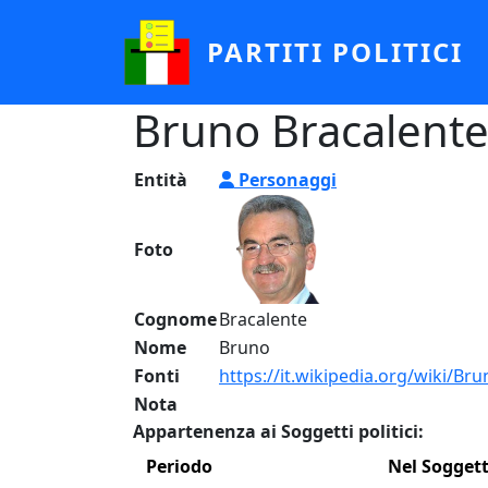
Salta al contenuto principale
PARTITI POLITICI
Bruno Bracalent
Entità
Personaggi
Foto
Cognome
Bracalente
Nome
Bruno
Fonti
https://it.wikipedia.org/wiki/Br
Nota
Appartenenza ai Soggetti politici:
Periodo
Nel Sogget