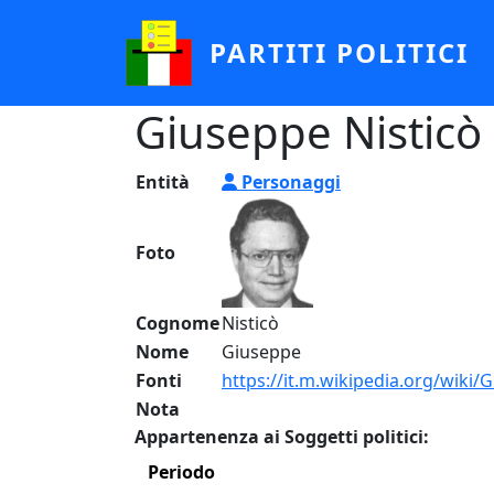
Salta al contenuto principale
PARTITI POLITICI
Giuseppe Nisticò
Entità
Personaggi
Foto
Cognome
Nisticò
Nome
Giuseppe
Fonti
https://it.m.wikipedia.org/wiki
Nota
Appartenenza ai Soggetti politici:
Periodo