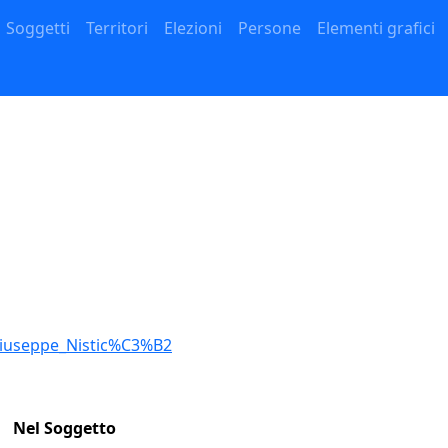
Navigazione principale
Soggetti
Territori
Elezioni
Persone
Elementi grafici
/Giuseppe_Nistic%C3%B2
Nel Soggetto