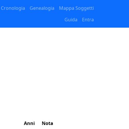
Cronologia
Genealogia
Mappa Soggetti
Guida
Entra
Anni
Nota