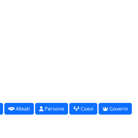
Alleati
Persone
Coevi
Governi