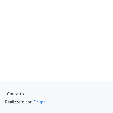
Piè di pagina
Contatto
Realizzato con
Drupal