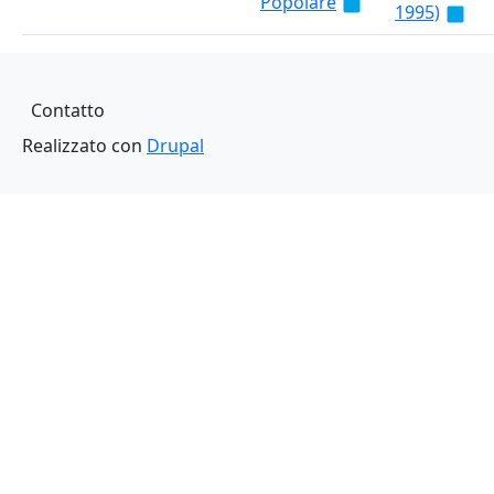
Popolare
1995)
Piè di pagina
Contatto
Realizzato con
Drupal