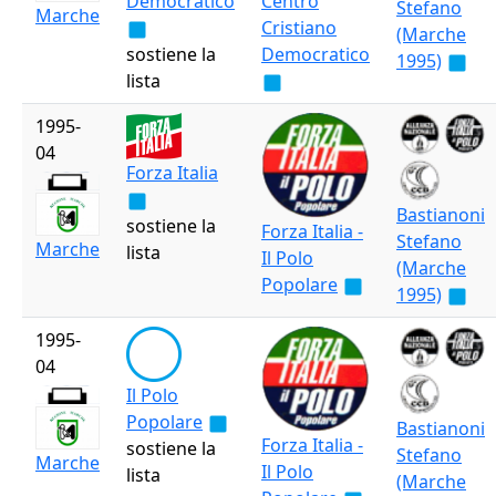
Democratico
Centro
Stefano
Marche
Cristiano
(Marche
sostiene la
Democratico
1995)
lista
1995-
04
Forza Italia
Bastianoni
sostiene la
Forza Italia -
Stefano
Marche
lista
Il Polo
(Marche
Popolare
1995)
1995-
04
Il Polo
Popolare
Bastianoni
Forza Italia -
sostiene la
Stefano
Marche
Il Polo
lista
(Marche