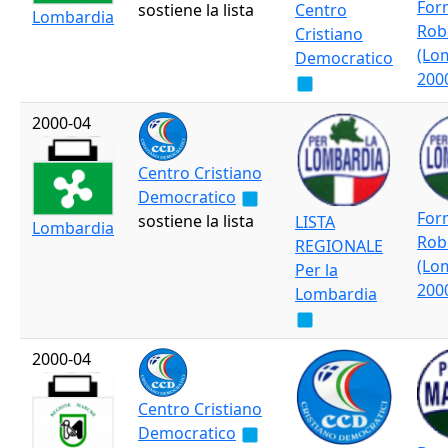
For
sostiene la lista
Centro
Lombardia
Rob
Cristiano
(Lo
Democratico
200
2000-04
Centro Cristiano
Democratico
For
sostiene la lista
LISTA
Lombardia
Rob
REGIONALE
(Lo
Per la
200
Lombardia
2000-04
Centro Cristiano
Democratico