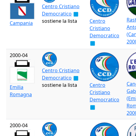
Centro Cristiano
Democratico
Rast
sostiene la lista
Centro
Campania
Ant
Cristiano
(Ca
Democratico
200
2000-04
Centro Cristiano
Democratico
Can
sostiene la lista
Centro
Emilia
Gab
Cristiano
Romagna
(Emi
Democratico
Ro
200
2000-04