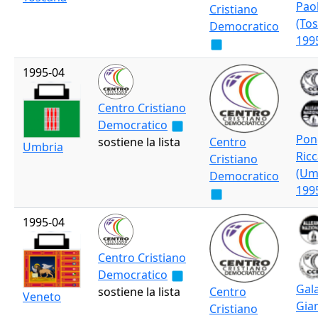
Pao
Cristiano
(To
Democratico
199
1995-04
Centro Cristiano
Democratico
Pong
sostiene la lista
Centro
Umbria
Ric
Cristiano
(Um
Democratico
199
1995-04
Centro Cristiano
Democratico
Gal
sostiene la lista
Centro
Veneto
Gia
Cristiano