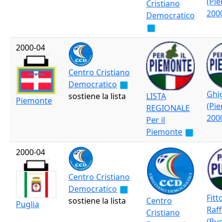
(Pi
Cristiano
200
Democratico
2000-04
Centro Cristiano
Democratico
Ghi
sostiene la lista
LISTA
Piemonte
(Pi
REGIONALE
200
Per il
Piemonte
2000-04
Centro Cristiano
Democratico
Fitt
sostiene la lista
Centro
Puglia
Raff
Cristiano
(Pug