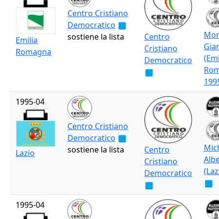
Centro Cristiano
Democratico
Mor
sostiene la lista
Centro
Emilia
Gia
Cristiano
Romagna
(Emi
Democratico
Ro
199
1995-04
Centro Cristiano
Democratico
Mich
sostiene la lista
Centro
Lazio
Alb
Cristiano
(Laz
Democratico
1995-04