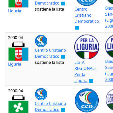
Democratico
Bias
sostiene la lista
Centro
Liguria
San
Cristiano
(Lig
Democratico
200
2000-04
Centro Cristiano
Democratico
Bias
sostiene la lista
LISTA
Liguria
San
REGIONALE
(Lig
Per la
200
Liguria
2000-04
Centro Cristiano
Democratico