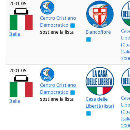
2001-05
Centro Cristiano
Democratico
Casa
sostiene la lista
Biancofiore
Italia
Libe
(Coa
Ital
200
2001-05
Centro Cristiano
Democratico
Casa
sostiene la lista
Casa delle
Italia
Libe
Libertà (lista)
(Coa
Ital
200