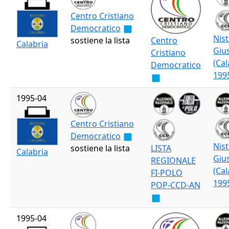
Centro Cristiano
Democratico
Nist
sostiene la lista
Centro
Calabria
Giu
Cristiano
(Cal
Democratico
199
1995-04
Centro Cristiano
Democratico
Nist
sostiene la lista
LISTA
Calabria
Giu
REGIONALE
(Cal
FI-POLO
199
POP-CCD-AN
1995-04