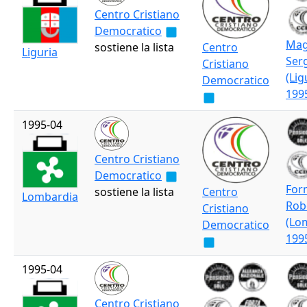
Centro Cristiano
Democratico
Mag
sostiene la lista
Centro
Liguria
Ser
Cristiano
(Lig
Democratico
199
1995-04
Centro Cristiano
Democratico
For
sostiene la lista
Centro
Lombardia
Rob
Cristiano
(Lo
Democratico
199
1995-04
Centro Cristiano