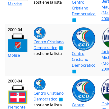
Bert
sostiene la lista
Centro
Marche
Mau
Cristiano
(Ma
Democratico
200
2000-04
Centro Cristiano
Democratico
Iori
sostiene la lista
Centro
Molise
Mic
Cristiano
(Mo
Democratico
200
2000-04
Centro Cristiano
Democratico
Ghi
sostiene la lista
Centro
Piemonte