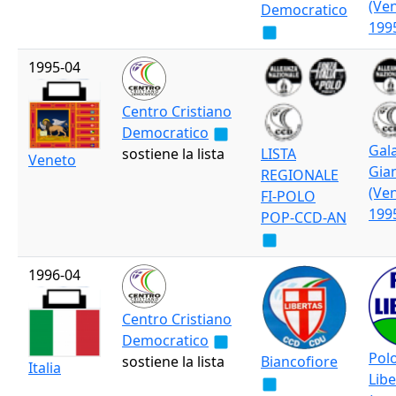
(Ve
Democratico
199
1995-04
Centro Cristiano
Democratico
Gal
sostiene la lista
LISTA
Veneto
Gia
REGIONALE
(Ve
FI-POLO
199
POP-CCD-AN
1996-04
Centro Cristiano
Democratico
Polo
sostiene la lista
Biancofiore
Italia
Libe