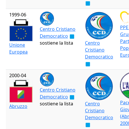
1999-06
PPE 
Centro Cristiano
Gru
Democratico
Part
sostiene la lista
Centro
Unione
Pop
Cristiano
Europea
Eur
Democratico
2000-04
Centro Cristiano
Democratico
Pac
sostiene la lista
Centro
Abruzzo
Gio
Cristiano
(Ab
Democratico
200