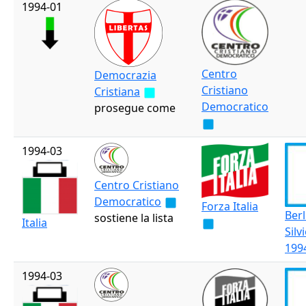
1994-01
Centro
Democrazia
Cristiano
Cristiana
Democratico
prosegue come
1994-03
Centro Cristiano
Democratico
Forza Italia
Ber
sostiene la lista
Italia
Silvi
199
1994-03