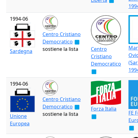
Libertà
199
1994-06
Centro Cristiano
Democratico
Mar
sostiene la lista
Centro
Sardegna
Ovi
Cristiano
(Sa
Democratico
199
1994-06
Centro Cristiano
Democratico
Forza Italia
FE 
sostiene la lista
Unione
Eur
Europea