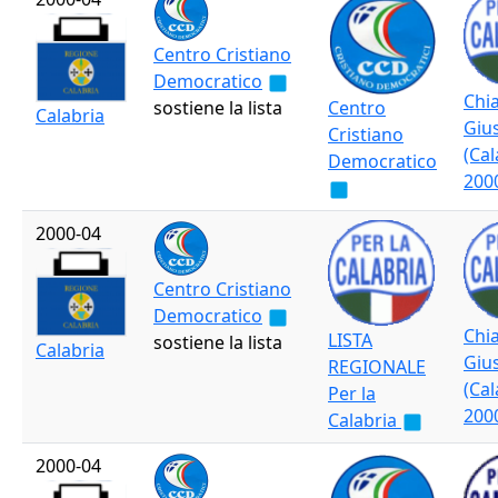
Centro Cristiano
Democratico
Chia
sostiene la lista
Centro
Calabria
Giu
Cristiano
(Cal
Democratico
200
2000-04
Centro Cristiano
Democratico
Chia
LISTA
sostiene la lista
Calabria
Giu
REGIONALE
(Cal
Per la
200
Calabria
2000-04