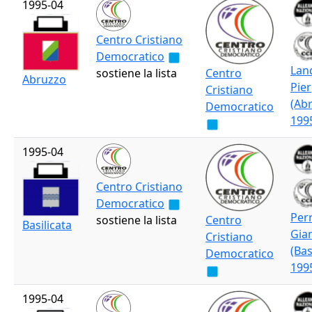
1995-04
Centro Cristiano
Democratico
Lan
sostiene la lista
Centro
Abruzzo
Pier
Cristiano
(Ab
Democratico
199
1995-04
Centro Cristiano
Democratico
Perr
sostiene la lista
Centro
Basilicata
Gia
Cristiano
(Bas
Democratico
199
1995-04