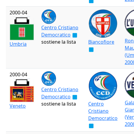
2000-04
Centro Cristiano
Democratico
Ron
sostiene la lista
Biancofiore
Umbria
Mau
(Um
200
2000-04
Centro Cristiano
Democratico
Gal
sostiene la lista
Centro
Veneto
Gia
Cristiano
(Ve
Democratico
200