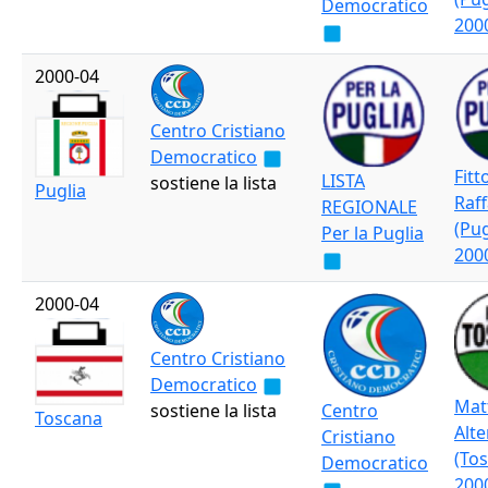
Democratico
200
2000-04
Centro Cristiano
Democratico
Fitt
LISTA
sostiene la lista
Puglia
Raff
REGIONALE
(Pug
Per la Puglia
200
2000-04
Centro Cristiano
Democratico
Mat
sostiene la lista
Centro
Toscana
Alte
Cristiano
(To
Democratico
200