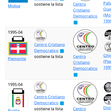
Pall
sostiene la lista
Centro
Molise
Qui
Cristiano
(Mo
Democratico
199
1995-04
Centro Cristiano
Democratico
Ghi
sostiene la lista
Centro
Piemonte
(Pi
Cristiano
199
Democratico
1995-04
Centro Cristiano
Democratico
Dis
sostiene la lista
Centro
Puglia