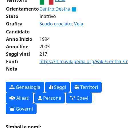
Territorio
Orientamento
Centro Destra
Stato
Inattivo
Grafica
Scudo crociato
,
Vela
Candidato
Anno Inizio
1994
Anno fine
2003
Seggi vinti
217
Fonti
https://it.m.wikipedia.org/wiki/Centro_
Nota
Genealogia
Seggi
Territori
Alleati
Persone
Coevi
Governi
Simboli e nomi: