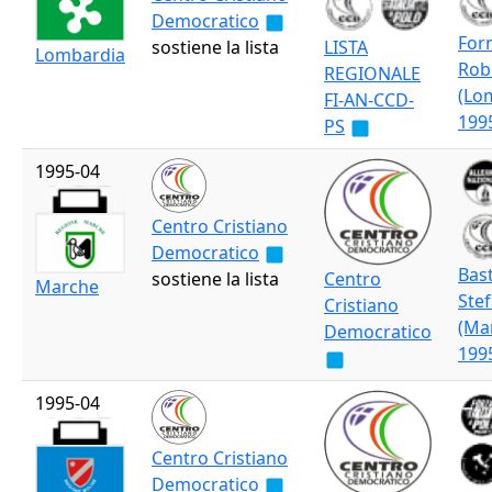
Democratico
For
sostiene la lista
LISTA
Lombardia
Rob
REGIONALE
(Lo
FI-AN-CCD-
199
PS
1995-04
Centro Cristiano
Democratico
Bas
sostiene la lista
Centro
Marche
Ste
Cristiano
(Ma
Democratico
199
1995-04
Centro Cristiano
Democratico