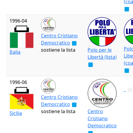
(coa
1996-04
Centro Cristiano
Democratico
Polo
sostiene la lista
Polo per le
Italia
Libe
Libertà (lista)
(coa
1996-06
_
Centro Cristiano
Democratico
sostiene la lista
Centro
Sicilia
Cristiano
Democratico