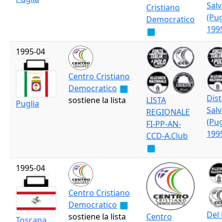
Sal
Cristiano
(Pug
Democratico
199
1995-04
Centro Cristiano
Democratico
Dis
sostiene la lista
LISTA
Puglia
Sal
REGIONALE
(Pug
FI-PP-AN-
199
CCD-A.Club
1995-04
Centro Cristiano
Democratico
Del
sostiene la lista
Centro
Toscana