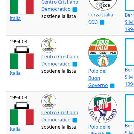
Centro Cristiano
Democratico
Forza Italia –
Ber
sostiene la lista
Italia
CCD
Silvi
199
1994-03
Centro Cristiano
Democratico
Ber
sostiene la lista
Polo del
Italia
Silvi
Buon
199
Governo
1994-03
Centro Cristiano
Democratico
Ber
sostiene la lista
Polo delle
Italia
Silvi