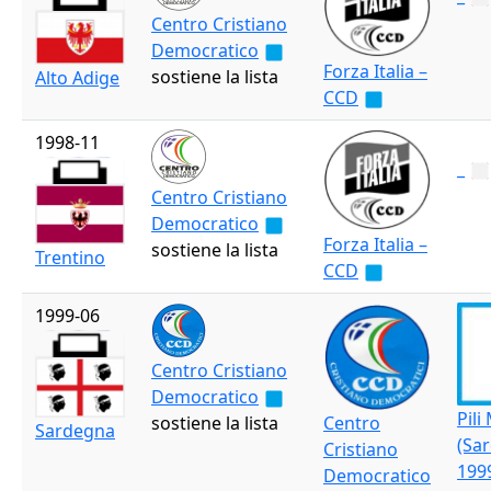
Centro Cristiano
Democratico
Forza Italia –
sostiene la lista
Alto Adige
CCD
1998-11
_
Centro Cristiano
Democratico
Forza Italia –
sostiene la lista
Trentino
CCD
1999-06
Centro Cristiano
Democratico
Pili
sostiene la lista
Centro
Sardegna
(Sa
Cristiano
199
Democratico