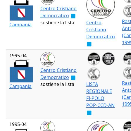
Centro Cristiano
Democratico
Rast
sostiene la lista
Centro
Campania
Ant
Cristiano
(Ca
Democratico
199
1995-04
Centro Cristiano
Democratico
Rast
sostiene la lista
LISTA
Campania
Ant
REGIONALE
(Ca
FI-POLO
199
POP-CCD-AN
1995-04