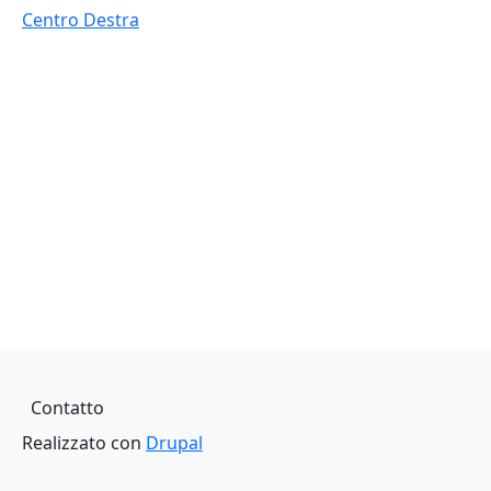
Centro Destra
Piè di pagina
Contatto
Realizzato con
Drupal