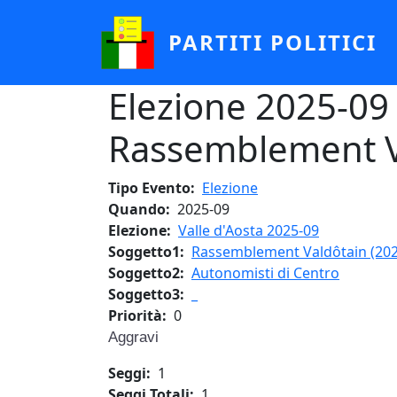
Salta al contenuto principale
PARTITI POLITICI
Elezione 2025-09 
Rassemblement V
Tipo Evento
Elezione
Quando
2025-09
Elezione
Valle d'Aosta 2025-09
Soggetto1
Rassemblement Valdôtain (202
Soggetto2
Autonomisti di Centro
Soggetto3
_
Priorità
0
Aggravi
Seggi
1
Seggi Totali
1