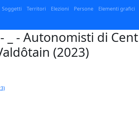
Navigazione principale
Soggetti
Territori
Elezioni
Persone
Elementi grafici
- _ - Autonomisti di Cent
aldôtain (2023)
3)