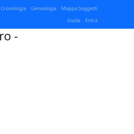
Cronologia
Genealogia
Mappa Soggetti
Guida
Entra
ro -