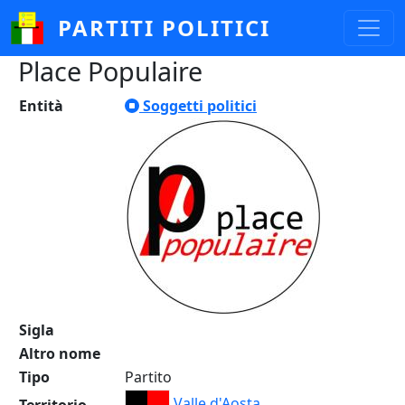
Salta al contenuto principale
PARTITI POLITICI
Place Populaire
Entità
Soggetti politici
Sigla
Altro nome
Tipo
Partito
Valle d'Aosta