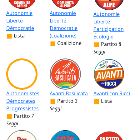
Autonomie
Autonomie
Autonomie
Liberté
Liberté
Liberté
Démocratie
Démocratie
Participation
Lista
(coalizione)
Écologie
Coalizione
Partito
8
Seggi
Autonomistes
Avanti Basilicata
Avanti con Ricci
Démocrates
Partito
3
Lista
Progressistes
Seggi
Partito
7
Seggi