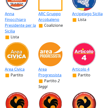
Anna
ARC Gruppo
Arcipelago Sicilia
Finocchiaro
Arcobaleno
Lista
Presidente per la
Coalizione
Sicilia
Lista
Area Civica
Area
Articolo 4
Partito
Progressista
Partito
Partito
2
Seggi