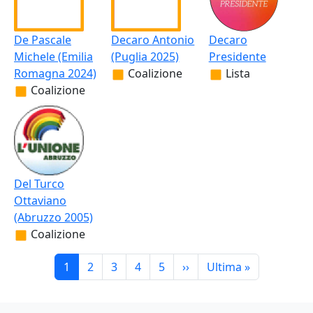
De Pascale
Decaro Antonio
Decaro
Michele (Emilia
(Puglia 2025)
Presidente
Romagna 2024)
Coalizione
Lista
Coalizione
Del Turco
Ottaviano
(Abruzzo 2005)
Coalizione
Paginazione
Pagina
Pagina
Pagina
Pagina
Pagina
Pagina successiva
Ultima pagina
1
2
3
4
5
››
Ultima »