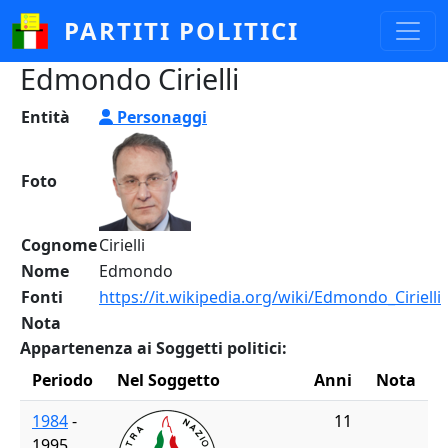
Salta al contenuto principale
PARTITI POLITICI
Edmondo Cirielli
Entità
Personaggi
Foto
Cognome
Cirielli
Nome
Edmondo
Fonti
https://it.wikipedia.org/wiki/Edmondo_Cirielli
Nota
Appartenenza ai Soggetti politici:
Periodo
Nel Soggetto
Anni
Nota
1984
-
11
1995