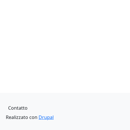
Piè di pagina
Contatto
Realizzato con
Drupal