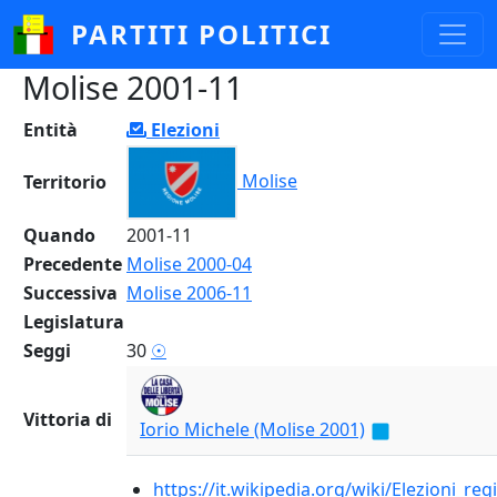
Salta al contenuto principale
PARTITI POLITICI
Molise 2001-11
Entità
Elezioni
Molise
Territorio
Quando
2001-11
Precedente
Molise 2000-04
Successiva
Molise 2006-11
Legislatura
Seggi
30
☉
Vittoria di
Iorio Michele (Molise 2001)
https://it.wikipedia.org/wiki/Elezioni_re