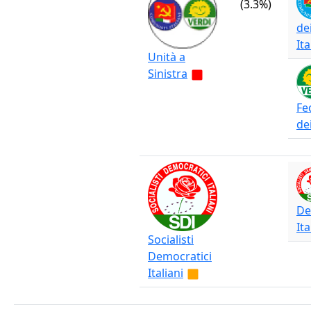
(3.3%)
de
Ita
Unità a
Sinistra
Fe
de
De
Ita
Socialisti
Democratici
Italiani