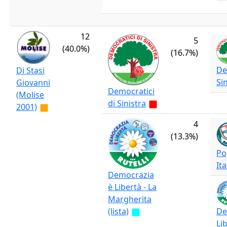
12
5
(40.0%)
(16.7%)
De
Di Stasi
Si
Giovanni
Democratici
(Molise
di Sinistra
2001)
4
(13.3%)
Po
It
Democrazia
è Libertà - La
Margherita
(lista)
De
Lib