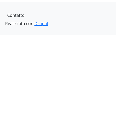
Piè di pagina
Contatto
Realizzato con
Drupal