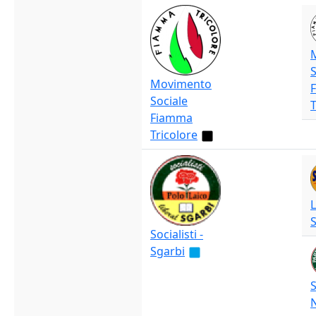
S
Movimento
Sociale
T
Fiamma
Tricolore
L
Socialisti -
Sgarbi
S