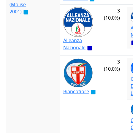
(Molise
3
2001)
(10.0%)
A
Alleanza
Nazionale
3
(10.0%)
C
Biancofiore
U
C