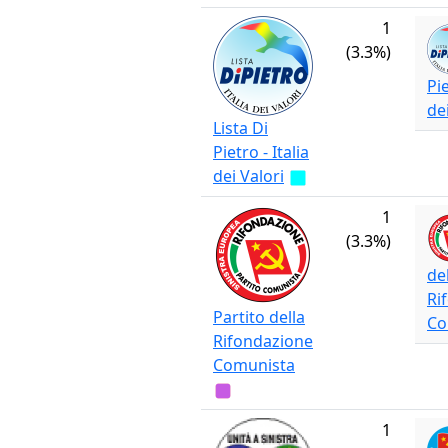
1
(3.3%)
Pie
de
Lista Di
Pietro - Italia
dei Valori
1
(3.3%)
de
Ri
Partito della
Co
Rifondazione
Comunista
1