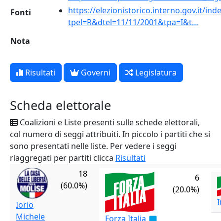
https://elezionistorico.interno.gov.it/ind
Fonti
tpel=R&dtel=11/11/2001&tpa=I&t…
Nota
Risultati
Governi
Legislatura
Scheda elettorale
Coalizioni e Liste presenti sulle schede elettorali,
col numero di seggi attribuiti. In piccolo i partiti che si
sono presentati nelle liste. Per vedere i seggi
riaggregati per partiti clicca
Risultati
18
6
(60.0%)
(20.0%)
I
Iorio
Michele
Forza Italia