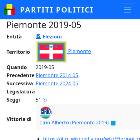
Salta al contenuto principale
PARTITI POLITICI
Piemonte 2019-05
Entità
Elezioni
Piemonte
Territorio
Quando
2019-05
Precedente
Piemonte 2014-05
Successiva
Piemonte 2024-06
Legislatura
Seggi
51
☉
Vittoria di
Cirio Alberto (Piemonte 2019)
https://it.m.wikipedia.org/wiki/Elezioni