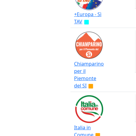
+Europa - Sì
TAV
Chiamparino
per il
Piemonte
del SI
Italia in
Comune