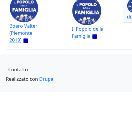
de
Boero Valter
Il Popolo della
(Piemonte
Famiglia
2019)
Piè di pagina
Contatto
Realizzato con
Drupal