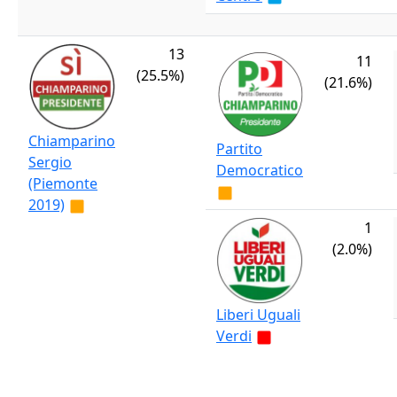
13
11
(25.5%)
(21.6%)
Chiamparino
Partito
Sergio
Democratico
(Piemonte
2019)
1
(2.0%)
Liberi Uguali
Verdi