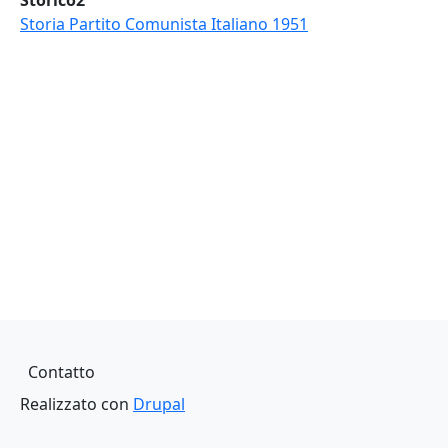
Storico2
Storia Partito Comunista Italiano 1951
Piè di pagina
Contatto
Realizzato con
Drupal