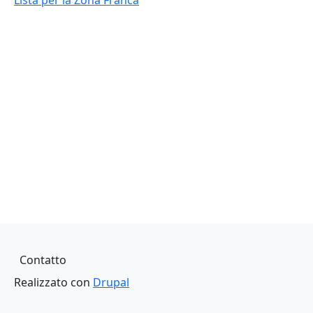
Lista per la Zona Franca
Piè di pagina
Contatto
Realizzato con
Drupal